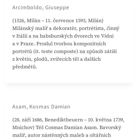
Arcimboldo, Giuseppe
(1526, Milán – 11. července 1593, Milán)
Milánský malíř a dekoratér, portrétista, činný
v Itálii a na habsburských dvorech ve Vídni
a v Praze. Proslul tvorbou kompozitních
portrétů (it. teste composte) na způsob zátiší
z květin, plodů, zvířecích těl a dalších
předmětů.
Asam, Kosmas Damian
(28. září 1686, Benediktbeuern – 10. května 1739,
Mnichov) Též Cosmas Damian Asam. Bavorský
malíř, autor nástěnných maleb a oltářních