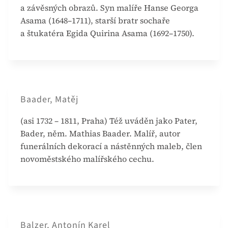
a závěsných obrazů. Syn malíře Hanse Georga
Asama (1648–1711), starší bratr sochaře
a štukatéra Egida Quirina Asama (1692–1750).
Baader, Matěj
(asi 1732 – 1811, Praha) Též uváděn jako Pater,
Bader, něm. Mathias Baader. Malíř, autor
funerálních dekorací a nástěnných maleb, člen
novoměstského malířského cechu.
Balzer, Antonín Karel