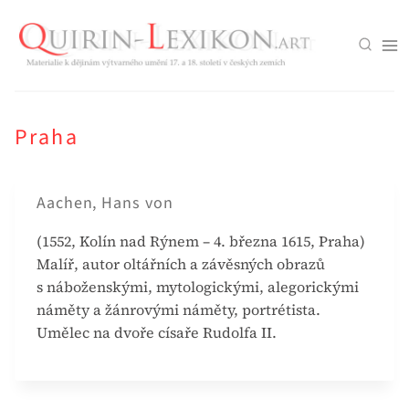
Přeskočit
na
obsah
Praha
Aachen, Hans von
(1552, Kolín nad Rýnem – 4. března 1615, Praha)
Malíř, autor oltářních a závěsných obrazů
s náboženskými, mytologickými, alegorickými
náměty a žánrovými náměty, portrétista.
Umělec na dvoře císaře Rudolfa II.