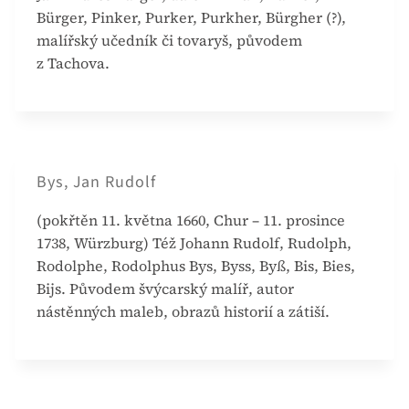
Bürger, Pinker, Purker, Purkher, Bürgher (?),
malířský učedník či tovaryš, původem
z Tachova.
Bys, Jan Rudolf
(pokřtěn 11. května 1660, Chur – 11. prosince
1738, Würzburg) Též Johann Rudolf, Rudolph,
Rodolphe, Rodolphus Bys, Byss, Byß, Bis, Bies,
Bijs. Původem švýcarský malíř, autor
nástěnných maleb, obrazů historií a zátiší.