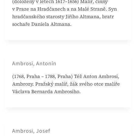
(doložený v letech 1617–1656) Malíř, činný
v Praze na Hradčanech a na Malé Straně. Syn
hradčanského starosty Jiřího Altmana, bratr
sochaře Daniela Altmana.
Ambrosi, Antonín
(1768, Praha – 1788, Praha) Též Anton Ambrosi,
Ambrozy. Pražský malíř, žák svého otce malíře
Václava Bernarda Ambrosiho.
Ambrosi, Josef