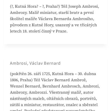
(?, Kutná Hora? – ?, Praha?) Též Joseph Ambrosi,
Ambrozy. Malíř miniatur, starší bratr a první
školitel malíře Václava Bernarda Ambrosiho,
původem z Kutné Hory, usazený a ve třicátých
letech 18. století činný v Praze.
Ambrosi, Václav Bernard
(pokřtěn 26. září 1725, Kutná Hora – 30. dubna
1806, Praha) Též Václav Bernard Ambrož,
Wenzel Bernard, Bernhard Ambrosch, Ambrozi,
Ambrozy, Ambrozzi. Všestranný malíř, autor
nástěnných maleb, oltářních obrazů, portrétů,
zátiší a miniatur, restaurátor, znalec a sběratel
umění. Poslední představený novoměstského