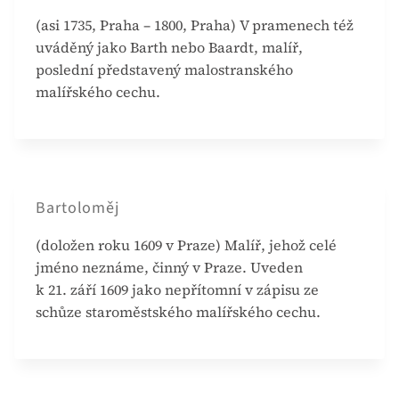
(asi 1735, Praha – 1800, Praha) V pramenech též
uváděný jako Barth nebo Baardt, malíř,
poslední představený malostranského
malířského cechu.
Bartoloměj
(doložen roku 1609 v Praze) Malíř, jehož celé
jméno neznáme, činný v Praze. Uveden
k 21. září 1609 jako nepřítomní v zápisu ze
schůze staroměstského malířského cechu.