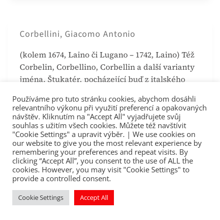
Corbellini, Giacomo Antonio
(kolem 1674, Laino či Lugano – 1742, Laino) Též
Corbelin, Corbellino, Corbellin a další varianty
jména. Štukatér, pocházející buď z italského
Laina ve Val d’Intelvi, kde od roku 1733 pobýval
Používáme pro tuto stránku cookies, abychom dosáhli
a kde také později zemřel, či ze švýcarského
relevantního výkonu při využití preferencí a opakovaných
Lugana. Jeho činnost je doložena od roku
návštěv. Kliknutím na "Accept All" vyjadřujete svůj
souhlas s užitím všech cookies. Můžete též navštívit
1698. Pracoval na Moravě a v Čechách.
"Cookie Settings" a upravit výběr. | We use cookies on
our website to give you the most relevant experience by
remembering your preferences and repeat visits. By
clicking “Accept All”, you consent to the use of ALL the
cookies. However, you may visit "Cookie Settings" to
provide a controlled consent.
Courant, Jan
Cookie Settings
Accept All
(pokřtěn 31. ledna 1633, Tours – 1680, Praha) Fr.