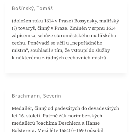
Bošínský, Tomáš
(doložen roku 1614 v Praze) Bossynsky, malířský
(?) tovaryš, činný v Praze. Zmíněn v srpnu 1614
zápisem ze schůze staroměstského malířského
cechu. Poněvadž se učil u „nepořádného
mistra“, souhlasil s tím, že vstoupí do služby
k některému z řádných cechovních mistrů.
Brachmann, Severin
Medailér, činný od padesátých do devadesátých
let 16. století. Patrně žák norimberských
medailérů Joachima Deschlera a Hanse
Bolsterera. Mezi léty 1554(?)–1590 působil