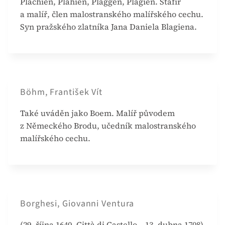
Plachien, Plahien, Plaggen, Plagien. Štafír
a malíř, člen malostranského malířského cechu.
Syn pražského zlatníka Jana Daniela Blagiena.
Böhm, František Vít
Také uváděn jako Boem. Malíř původem
z Německého Brodu, učedník malostranského
malířského cechu.
Borghesi, Giovanni Ventura
(29. října 1640, Città di Castello – 13. dubna 1708)