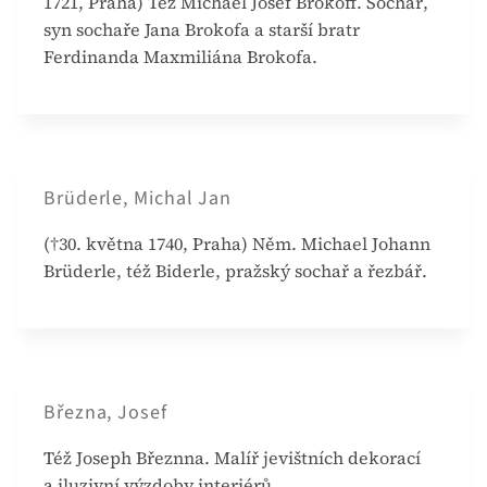
1721, Praha) Též Michael Josef Brokoff. Sochař,
syn sochaře Jana Brokofa a starší bratr
Ferdinanda Maxmiliána Brokofa.
Brüderle, Michal Jan
(†30. května 1740, Praha) Něm. Michael Johann
Brüderle, též Biderle, pražský sochař a řezbář.
Března, Josef
Též Joseph Březnna. Malíř jevištních dekorací
a iluzivní výzdoby interiérů.