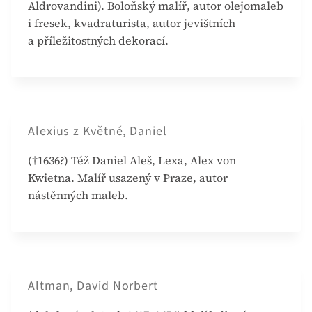
Aldrovandini). Boloňský malíř, autor olejomaleb
i fresek, kvadraturista, autor jevištních
a příležitostných dekorací.
Alexius z Květné, Daniel
(†1636?) Též Daniel Aleš, Lexa, Alex von
Kwietna. Malíř usazený v Praze, autor
nástěnných maleb.
Altman, David Norbert