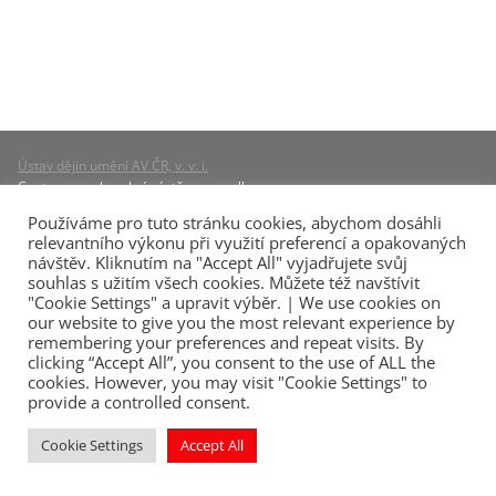
Ústav dějin umění AV ČR, v. v. i.
Centrum pro barokní nástěnnou malbu
Husova 4, CZ – 110 00 Praha 1
Používáme pro tuto stránku cookies, abychom dosáhli
e-mail:
quirin-lexikon@udu.cas.cz
relevantního výkonu při využití preferencí a opakovaných
návštěv. Kliknutím na "Accept All" vyjadřujete svůj
přístup pro správu a redakci:
login
souhlas s užitím všech cookies. Můžete též navštívit
zásady ochrany osobních údajů (CZ)
"Cookie Settings" a upravit výběr. | We use cookies on
privacy policy (EN)
our website to give you the most relevant experience by
hosting a technická podpora:
SUNDOWN.cz
remembering your preferences and repeat visits. By
clicking “Accept All”, you consent to the use of ALL the
cookies. However, you may visit "Cookie Settings" to
© 2026, quirin-lexikon.art | QL.A
provide a controlled consent.
© 2026,
Ústav dějin umění AV ČR, v. v. i.
© 2026, autorky a autoři textů a fotografií
Cookie Settings
Accept All
šablona WordPress
Kadence WP