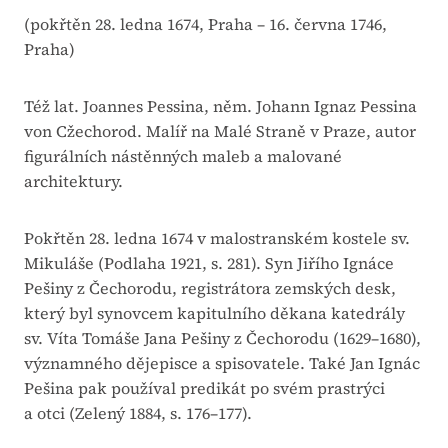
(pokřtěn 28. ledna 1674, Praha – 16. června 1746,
Praha)
Též lat. Joannes Pessina, něm. Johann Ignaz Pessina
von Cžechorod. Malíř na Malé Straně v Praze, autor
figurálních nástěnných maleb a malované
architektury.
Pokřtěn 28. ledna 1674 v malostranském kostele sv.
Mikuláše (Podlaha 1921, s. 281). Syn Jiřího Ignáce
Pešiny z Čechorodu, registrátora zemských desk,
který byl synovcem kapitulního děkana katedrály
sv. Víta Tomáše Jana Pešiny z Čechorodu (1629–1680),
významného dějepisce a spisovatele. Také Jan Ignác
Pešina pak používal predikát po svém prastrýci
a otci (Zelený 1884, s. 176–177).