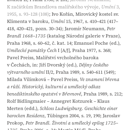
K začátkům Brandlova malířského vývoje,
Umění
3,
1955, s. 93–128 (108)
; Ivo Kořán, Mirovický kostel sv.
Klimenta v baroku,
Umění
15, 1967, s. 410–421 (417–
418, 420–421, pozn. 30–34); Jaromír Neumann,
Petr
Brandl 1668–1735
(katalog Národní galerie v Praze),
Praha 1968, s. 60–62, č. kat. 14; Emanuel Poche (ed.),
Umělecké památky Čech
I [A/J], Praha 1977, s. 368;
Pavel Preiss, Malířství vrcholného baroka
v Čechách, in: Jiří Dvorský (ed.),
Dějiny českého
výtvarného umění
II/2, Praha 1989, s. 540–611 (549);
Milada Vilímková – Pavel Preiss,
Ve znamení břevna
a růží. Historický, kulturní a umělecký odkaz
benediktinského opatství v Břevnově
, Praha 1989, s. 212;
Rolf Bidlingmaier – Annegret Kotzurek – Klaus
Merten (edd.),
Schloss Ludwigsburg. Geschichte einer
barocken Residenz
, Tübingen 2004, s. 19, 190; Jaroslav
Prokop,
Petr Brandl. Životní a umělecký epilog 1725–