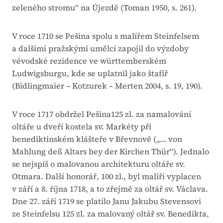
zeleného stromu“ na Újezdě (Toman 1950, s. 261).
V roce 1710 se Pešina spolu s malířem Steinfelsem
a dalšími pražskými umělci zapojil do výzdoby
vévodské rezidence ve württemberském
Ludwigsburgu, kde se uplatnil jako štafíř
(Bidlingmaier – Kotzurek – Merten 2004, s. 19, 190).
V roce 1717 obdržel Pešina125 zl. za namalování
oltáře u dveří kostela sv. Markéty při
benediktinském klášteře v Břevnově („… von
Mahlung deß Altars bey der Kirchen Thür“). Jednalo
se nejspíš o malovanou architekturu oltáře sv.
Otmara. Další honorář, 100 zl., byl malíři vyplacen
v září a 8. října 1718, a to zřejmě za oltář sv. Václava.
Dne 27. září 1719 se platilo Janu Jakubu Stevensovi
ze Steinfelsu 125 zl. za malovaný oltář sv. Benedikta,