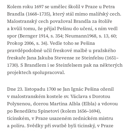
Kolem roku 1697 se umělec školil v Praze u Petra
Brandla (1668–1735), který stál mimo malířský cech.
Malostranský cech považoval Brandla za štolíře
a kvůli tomu, že přijal Pešinu do učení, s ním vedl
spor (Bernger 1914, s. 354; Neumann1968, s. 13, 60;
Prokop 2006, s. 34). Vedle toho se Pešina
pravděpodobně učil freskové malbě u pražského
freskaře Jana Jakuba Stevense ze Steinfelsu (1651–
1730). S Brandlem i se Steinfelsem pak na některých
projektech spolupracoval.
Dne 23. listopadu 1700 se Jan Ignác Pešina oženil
v malostranském kostele sv. Václava s Dorotou
Polyxenou, dcerou Martina Albla (Elbla) a vdovou
po Benediktu Spinetovi (kolem 1656–1694),
ticinském, v Praze usazeném zednickém mistru
a políru. Svědky při svatbě byli ticinský, v Praze