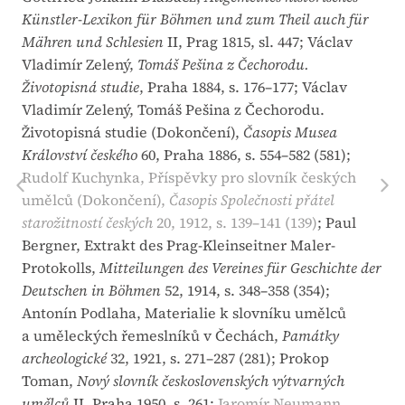
Künstler-Lexikon für Böhmen und zum Theil auch für
Mähren und Schlesien
II, Prag 1815, sl. 447; Václav
Vladimír Zelený,
Tomáš Pešina z Čechorodu.
Životopisná studie
, Praha 1884, s. 176–177; Václav
Vladimír Zelený, Tomáš Pešina z Čechorodu.
Životopisná studie (Dokončení),
Časopis Musea
Království českého
60, Praha 1886, s. 554–582 (581);
Rudolf Kuchynka, Příspěvky pro slovník českých
umělců (Dokončení),
Časopis Společnosti přátel
starožitností českých
20, 1912, s. 139–141 (139)
; Paul
Bergner, Extrakt des Prag-Kleinseitner Maler-
Protokolls,
Mitteilungen des Vereines für Geschichte der
Deutschen in Böhmen
52, 1914, s. 348–358 (354);
Antonín Podlaha, Materialie k slovníku umělců
a uměleckých řemeslníků v Čechách,
Památky
archeologické
32, 1921, s. 271–287 (281); Prokop
Toman,
Nový slovník československých výtvarných
umělců
II, Praha 1950, s. 261;
Jaromír Neumann,