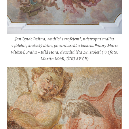
Jan Ignác Pešina, Andílci s trofejemi, nástropní malba
v jídelně, kněžský dům,
poutní areál u kostela Panny Marie
Vítězné, Praha – Bílá Hora, dvacátá léta 18. století (?)
(foto:
Martin Mádl, ÚDU AV ČR)