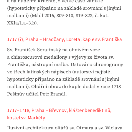
a na hudební kruchtě, z velké části zaniklé
(hypoteticky připsáno na základě srovnání s jinými
malbami) (Mádl 2016, 809–810, 819–823, č. kat.
XXIa/1.a–3.b).
1717 (?), Praha – Hradčany, Loreta, kaple sv. Františka
Sv. František Serafínský na ohnivém voze
a chiaroscurové medailony s výjevy ze života sv.
Františka, nástropní malba. Datováno chronogramy
ve třech latinských nápisech (autorství nejisté,
hypoteticky připsáno na základě srovnání s jinými
malbami). Oltářní obraz do kaple dodal v roce 1718
Pešinův učitel Petr Brandl.
1717–1718, Praha – Břevnov, klášter benediktinů,
kostel sv. Markéty
Iluzivní architektura oltářů sv. Otmara a sv. Václava