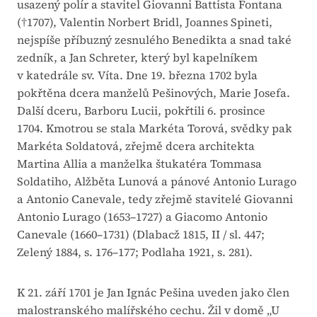
usazený polír a stavitel Giovanni Battista Fontana
(†1707), Valentin Norbert Bridl, Joannes Spineti,
nejspíše příbuzný zesnulého Benedikta a snad také
zedník, a Jan Schreter, který byl kapelníkem
v katedrále sv. Víta. Dne 19. března 1702 byla
pokřtěna dcera manželů Pešinových, Marie Josefa.
Další dceru, Barboru Lucii, pokřtili 6. prosince
1704. Kmotrou se stala Markéta Torová, svědky pak
Markéta Soldatová, zřejmě dcera architekta
Martina Allia a manželka štukatéra Tommasa
Soldatiho, Alžběta Lunová a pánové Antonio Lurago
a Antonio Canevale, tedy zřejmě stavitelé Giovanni
Antonio Lurago (1653–1727) a Giacomo Antonio
Canevale (1660–1731) (Dlabacž 1815, II / sl. 447;
Zelený 1884, s. 176–177; Podlaha 1921, s. 281).
K 21. září 1701 je Jan Ignác Pešina uveden jako člen
malostranského malířského cechu. Žil v domě „U