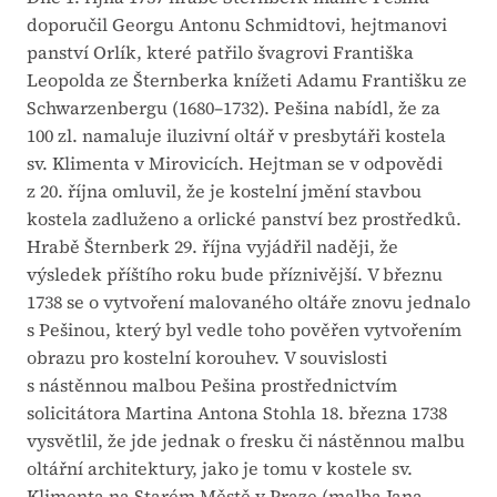
doporučil Georgu Antonu Schmidtovi, hejtmanovi
panství Orlík, které patřilo švagrovi Františka
Leopolda ze Šternberka knížeti Adamu Františku ze
Schwarzenbergu (1680–1732). Pešina nabídl, že za
100 zl. namaluje iluzivní oltář v presbytáři kostela
sv. Klimenta v Mirovicích. Hejtman se v odpovědi
z 20. října omluvil, že je kostelní jmění stavbou
kostela zadluženo a orlické panství bez prostředků.
Hrabě Šternberk 29. října vyjádřil naději, že
výsledek příštího roku bude příznivější. V březnu
1738 se o vytvoření malovaného oltáře znovu jednalo
s Pešinou, který byl vedle toho pověřen vytvořením
obrazu pro kostelní korouhev. V souvislosti
s nástěnnou malbou Pešina prostřednictvím
solicitátora Martina Antona Stohla 18. března 1738
vysvětlil, že jde jednak o fresku či nástěnnou malbu
oltářní architektury, jako je tomu v kostele sv.
Klimenta na Starém Městě v Praze (malba Jana