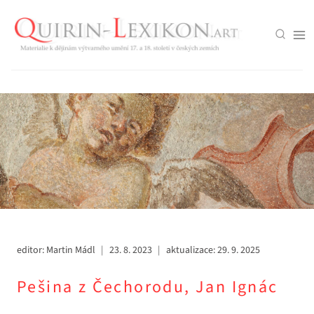
Přeskočit
na
obsah
editor:
Martin Mádl
23. 8. 2023
aktualizace:
29. 9. 2025
Pešina z Čechorodu, Jan Ignác