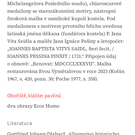
Michelangelova Posledního soudu), chiaroscurové
medailony se starozákonními motivy, nástropní
fresková malba v osmiboké kupoli kostela. Pod
medailonem s motivem prvotního hříchu uvedena
latinská jména děkana (fundátora kostela) P. Jana
Víta Seidla a malíře Jana Ignáce Pešiny a letopočet:
„IOANNES BAPTISTA VITVS SAIDL, fieri fecit, /
IOANNES PESSINA PINXIT / 1731.“ Připojen údaj
o obnově: „Renovat: MDCCCLXXXVII“. Malba
restaurována Evou Vymětalovou v roce 2023 (Kořán
1967, s. 420, pozn. 30; Poche 1977, s. 358).
Obořiště, klášter pavlínů
dva obrazy Ecce Homo
Literatura
Gottfried Johann Dlabacž,
Allgemeines historisches