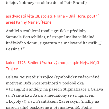
(olejové obrazy na oltáře dodal Petr Brandl)
asi dvacátá léta 18. století, Praha – Bílá Hora, poutní
areál Panny Marie Vítězné
Andílci s trofejemi (podle grafické předlohy
Samuela Bottschilda), nástropní malba v jídelně
kněžského domu, signatura na malované kartuši: „J.
Pessina f.“
kolem 1725, Sedlec (Praha-východ), kaple Nejsvětější
Trojice
Oslava Nejsvětější Trojice (symbolicky znázorněné
motivem Boží Prozřetelnosti v podobě oka
v trianglu) s anděly, na pasech Stigmatizace a Oslava
sv. Františka z Assisi a medailony se sv. Ignácem
z Loyoly (?) a sv. Františkem Xaverským (malby na
pasech silně poškozené a přemalované). Podle