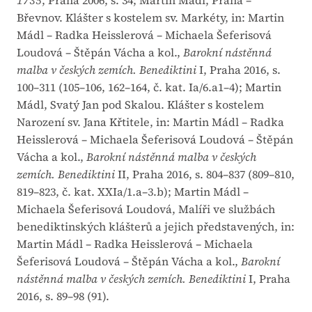
1735
, Praha 2006, s. 34; Martin Mádl, Praha –
Břevnov. Klášter s kostelem sv. Markéty, in: Martin
Mádl – Radka Heisslerová – Michaela Šeferisová
Loudová – Štěpán Vácha a kol.,
Barokní nástěnná
malba v českých zemích. Benediktini
I, Praha 2016, s.
100–311 (105–106, 162–164, č. kat. Ia/6.a1–4); Martin
Mádl, Svatý Jan pod Skalou. Klášter s kostelem
Narození sv. Jana Křtitele, in: Martin Mádl – Radka
Heisslerová – Michaela Šeferisová Loudová – Štěpán
Vácha a kol.,
Barokní nástěnná malba v českých
zemích. Benediktini
II, Praha 2016, s. 804–837 (809–810,
819–823, č. kat. XXIa/1.a–3.b); Martin Mádl –
Michaela Šeferisová Loudová, Malíři ve službách
benediktinských klášterů a jejich představených, in:
Martin Mádl – Radka Heisslerová – Michaela
Šeferisová Loudová – Štěpán Vácha a kol.,
Barokní
nástěnná malba v českých zemích. Benediktini
I, Praha
2016, s. 89–98 (91).