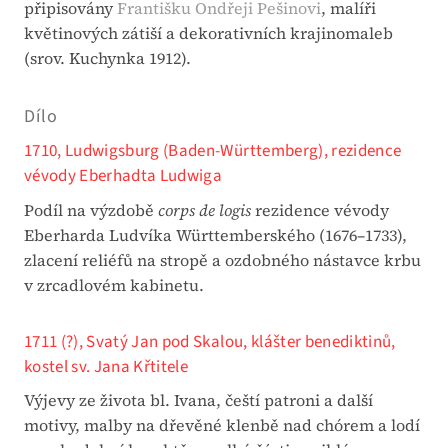
připisovány
Františku Ondřeji Pešinovi
, malíři
květinových zátiší a dekorativních krajinomaleb
(srov. Kuchynka 1912).
Dílo
1710, Ludwigsburg (Baden-Württemberg), rezidence
vévody Eberhadta Ludwiga
Podíl na výzdobě
corps de logis
rezidence vévody
Eberharda Ludvíka Württemberského (1676–1733),
zlacení reliéfů na stropě a ozdobného nástavce krbu
v zrcadlovém kabinetu.
1711 (?), Svatý Jan pod Skalou, klášter benediktinů,
kostel sv. Jana Křtitele
Výjevy ze života bl. Ivana, čeští patroni a další
motivy, malby na dřevěné klenbě nad chórem a lodí