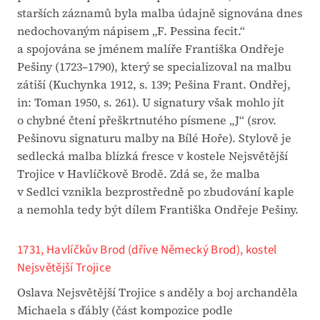
starších záznamů byla malba údajně signována dnes
nedochovaným nápisem „F. Pessina fecit.“
a spojována se jménem malíře Františka Ondřeje
Pešiny (1723–1790), který se specializoval na malbu
zátiší (Kuchynka 1912, s. 139; Pešina Frant. Ondřej,
in: Toman 1950, s. 261). U signatury však mohlo jít
o chybné čtení přeškrtnutého písmene „J“ (srov.
Pešinovu signaturu malby na Bílé Hoře). Stylově je
sedlecká malba blízká fresce v kostele Nejsvětější
Trojice v Havlíčkově Brodě. Zdá se, že malba
v Sedlci vznikla bezprostředně po zbudování kaple
a nemohla tedy být dílem Františka Ondřeje Pešiny.
1731, Havlíčkův Brod (dříve Německý Brod), kostel
Nejsvětější Trojice
Oslava Nejsvětější Trojice s anděly a boj archanděla
Michaela s ďábly (část kompozice podle