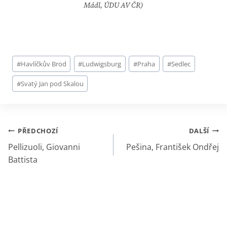
Mádl, ÚDU AV ČR)
Štítky
#
Havlíčkův Brod
#
Ludwigsburg
#
Praha
#
Sedlec
příspěvků:
#
Svatý Jan pod Skalou
Navigace
PŘEDCHOZÍ
DALŠÍ
pro
Pellizuoli, Giovanni
Pešina, František Ondřej
příspěvek
Battista