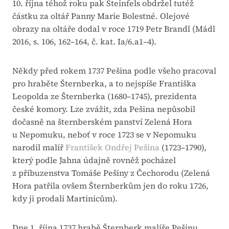
10. října téhož roku pak Steinfels obdržel tutéž
částku za oltář Panny Marie Bolestné. Olejové
obrazy na oltáře dodal v roce 1719 Petr Brandl (Mádl
2016, s. 106, 162–164, č. kat. Ia/6.a1–4).
Někdy před rokem 1737 Pešina podle všeho pracoval
pro hraběte Šternberka, a to nejspíše Františka
Leopolda ze Šternberka (1680–1745), prezidenta
české komory. Lze zvážit, zda Pešina nepůsobil
dočasně na šternberském panství Zelená Hora
u Nepomuku, neboť v roce 1723 se v Nepomuku
narodil malíř
František Ondřej Pešina
(1723–1790),
který podle Jahna údajně rovněž pocházel
z příbuzenstva Tomáše Pešiny z Čechorodu (Zelená
Hora patřila ovšem Šternberkům jen do roku 1726,
kdy ji prodali Martinicům).
Dne 1. října 1737 hrabě Šternberk malíře Pešinu