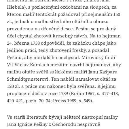
Hiebela), s pozlacenými ozdobami na sloupech, za
kterou malíř tentokrát požadoval přinejmenším 150
zl., jednak o malbu středního oltářního obrazu
provedenou na dřevěné desce. Pešina se pro daný
účel chystal zhotovit kresebný návrh. Na to hejtman
24. března 1738 odpověděl, že zakázku chápe jako
jedinou práci, tedy zhotovení fresky, a požádal
Pešinu, aby nic dalšího nechystal. Mirovický farář
Vít Václav Kamlach mezitím navrhl hejtmanovi, aby
malbu oltáře svěřil sušickému malíři Janu Kašparu
Schmidtgunsterovi. Ten nabídl namalovat oltář za
120 zl. a práce mu nakonec byla svěřena. K jejímu
proplacení došlo v roce 1739 (Kořán 1967, s. 417–418,
420–421, pozn. 30–34; Preiss 1989, s. 549).
Ve starší literatuře bývají některé nástropní malby
Jana Ignáce Pešiny z Čechorodu nesprávně