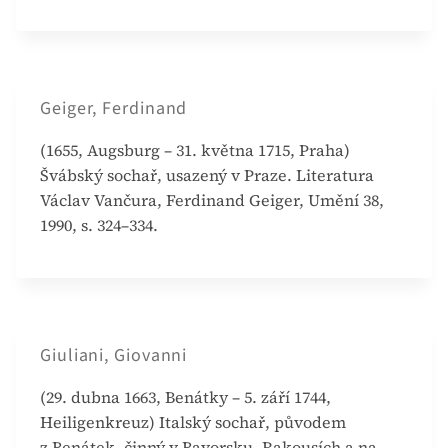
Geiger, Ferdinand
(1655, Augsburg – 31. května 1715, Praha)
Švábský sochař, usazený v Praze. Literatura
Václav Vančura, Ferdinand Geiger, Umění 38,
1990, s. 324–334.
Giuliani, Giovanni
(29. dubna 1663, Benátky – 5. září 1744,
Heiligenkreuz) Italský sochař, původem
z Benátek, činný v Bavorsku, Rakousích a na