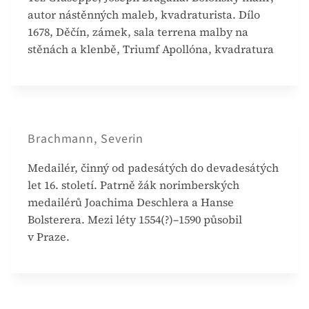
autor nástěnných maleb, kvadraturista. Dílo
1678, Děčín, zámek, sala terrena malby na
stěnách a klenbě, Triumf Apollóna, kvadratura
Brachmann, Severin
Medailér, činný od padesátých do devadesátých
let 16. století. Patrně žák norimberských
medailérů Joachima Deschlera a Hanse
Bolsterera. Mezi léty 1554(?)–1590 působil
v Praze.