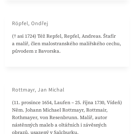
Röpfel, Ondřej
(† asi 1724) Též Repfel, Repfel, Andreas. Štafír
a malíř, člen malostranského malířského cechu,
původem z Bavorska.
Rottmayr, Jan Michal
(11. prosince 1654, Laufen – 25. října 1730, Vídeň)
Něm. Johann Michael Rottmayr, Rottmair,
Rothmayer, von Resenbrunn. Malíř, autor
nástěnných maleb a oltářních i závěsných
obrazů, usazený v Salcburku.