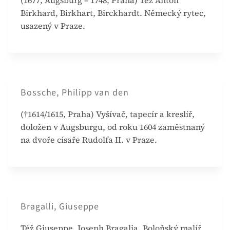
(1677, Augsburg – 1748, Praha) Též Anton
Birkhard, Birkhart, Birckhardt. Německý rytec,
usazený v Praze.
Bossche, Philipp van den
(†1614/1615, Praha) Vyšívač, tapecír a kreslíř,
doložen v Augsburgu, od roku 1604 zaměstnaný
na dvoře císaře Rudolfa II. v Praze.
Bragalli, Giuseppe
Též Giuseppe, Joseph Bragalia. Boloňský malíř,