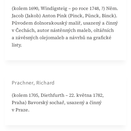
(kolem 1690, Windigsteig – po roce 1748, ?) Něm.
Jacob (Jakob) Anton Pink (Pinck, Pünck, Binck).
Původem dolnorakouský malíř, usazený a činný
v Čechách, autor nástěnných maleb, oltářních
a závěsných olejomaleb a návrhů na grafické
listy.
Prachner, Richard
(kolem 1705, Diethfurth – 22. května 1782,
Praha) Bavorský sochař, usazený a činný
v Praze.