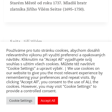
Starém Městě od roku 1737. Mladší bratr
zlatníka Jiřího Vilém Seitze (1695–1750).
Seitz, Jiří Vilém
Používáme pro tuto stránku cookies, abychom dosáhli
(1695, Kostnice – 20. srpna 1750, Praha) Něm.
relevantního výkonu při využití preferencí a opakovaných
Georg Wilhelm Seitz. Zlatník, usazený a činný
návštěv. Kliknutím na "Accept All" vyjadřujete svůj
souhlas s užitím všech cookies. Můžete též navštívit
v Praze na Starém Městě, kde se roku 1728
"Cookie Settings" a upravit výběr. | We use cookies on
oženil.
our website to give you the most relevant experience by
remembering your preferences and repeat visits. By
clicking “Accept All”, you consent to the use of ALL the
cookies. However, you may visit "Cookie Settings" to
provide a controlled consent.
Cookie Settings
Accept All
Scheffler, Felix Antonín