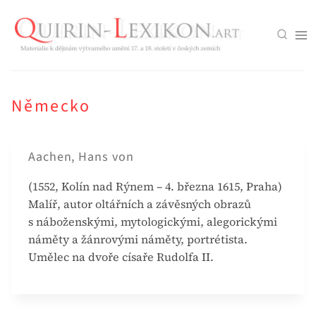
Přeskočit
na
obsah
Německo
Aachen, Hans von
(1552, Kolín nad Rýnem – 4. března 1615, Praha)
Malíř, autor oltářních a závěsných obrazů
s náboženskými, mytologickými, alegorickými
náměty a žánrovými náměty, portrétista.
Umělec na dvoře císaře Rudolfa II.