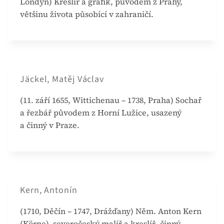
Londýn) Kreslíř a grafik, původem z Prahy,
většinu života působící v zahraničí.
Jäckel, Matěj Václav
(11. září 1655, Wittichenau – 1738, Praha) Sochař
a řezbář původem z Horní Lužice, usazený
a činný v Praze.
Kern, Antonín
(1710, Děčín – 1747, Drážďany) Něm. Anton Kern
(Körne), severočeský malíř a kreslíř, činný