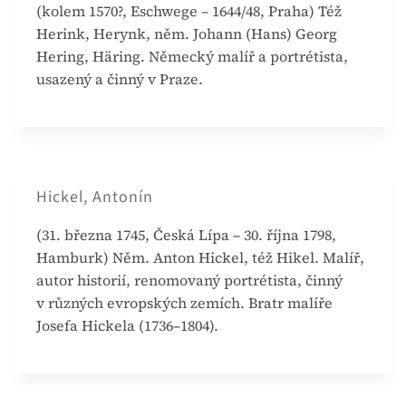
(kolem 1570?, Eschwege – 1644/48, Praha) Též
Herink, Herynk, něm. Johann (Hans) Georg
Hering, Häring. Německý malíř a portrétista,
usazený a činný v Praze.
Hickel, Antonín
(31. března 1745, Česká Lípa – 30. října 1798,
Hamburk) Něm. Anton Hickel, též Hikel. Malíř,
autor historií, renomovaný portrétista, činný
v různých evropských zemích. Bratr malíře
Josefa Hickela (1736–1804).