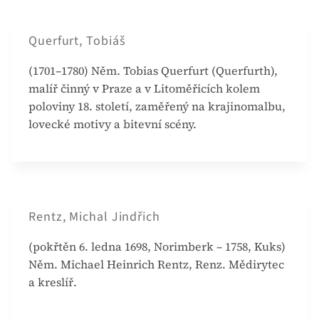
Querfurt, Tobiáš
(1701–1780) Něm. Tobias Querfurt (Querfurth),
malíř činný v Praze a v Litoměřicích kolem
poloviny 18. století, zaměřený na krajinomalbu,
lovecké motivy a bitevní scény.
Rentz, Michal Jindřich
(pokřtěn 6. ledna 1698, Norimberk – 1758, Kuks)
Něm. Michael Heinrich Rentz, Renz. Mědirytec
a kreslíř.