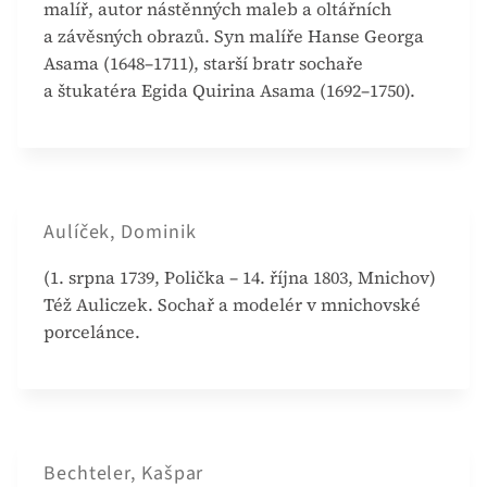
malíř, autor nástěnných maleb a oltářních
a závěsných obrazů. Syn malíře Hanse Georga
Asama (1648–1711), starší bratr sochaře
a štukatéra Egida Quirina Asama (1692–1750).
Aulíček, Dominik
(1. srpna 1739, Polička – 14. října 1803, Mnichov)
Též Auliczek. Sochař a modelér v mnichovské
porcelánce.
Bechteler, Kašpar