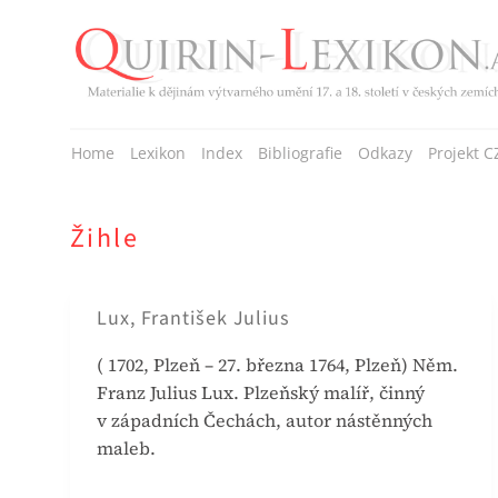
Přeskočit
na
obsah
Home
Lexikon
Index
Bibliografie
Odkazy
Projekt C
Žihle
Lux, František Julius
( 1702, Plzeň – 27. března 1764, Plzeň) Něm.
Franz Julius Lux. Plzeňský malíř, činný
v západních Čechách, autor nástěnných
maleb.