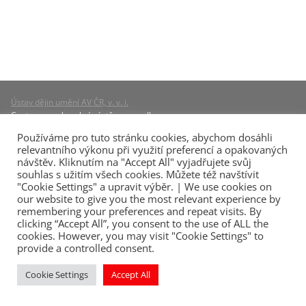
Ústav dějin umění AV ČR, v. v. i.
Centrum pro barokní nástěnnou malbu
Husova 4, CZ – 110 00 Praha 1
Používáme pro tuto stránku cookies, abychom dosáhli
e-mail:
quirin-lexikon@udu.cas.cz
relevantního výkonu při využití preferencí a opakovaných
návštěv. Kliknutím na "Accept All" vyjadřujete svůj
přístup pro správu a redakci:
login
souhlas s užitím všech cookies. Můžete též navštívit
zásady ochrany osobních údajů (CZ)
"Cookie Settings" a upravit výběr. | We use cookies on
privacy policy (EN)
our website to give you the most relevant experience by
hosting a technická podpora:
SUNDOWN.cz
remembering your preferences and repeat visits. By
clicking “Accept All”, you consent to the use of ALL the
cookies. However, you may visit "Cookie Settings" to
© 2026, quirin-lexikon.art | QL.A
provide a controlled consent.
© 2026,
Ústav dějin umění AV ČR, v. v. i.
© 2026, autorky a autoři textů a fotografií
Cookie Settings
Accept All
šablona WordPress
Kadence WP