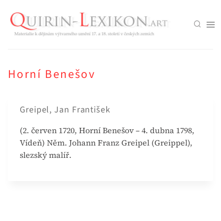
Přeskočit
na
obsah
Horní Benešov
Greipel, Jan František
(2. červen 1720, Horní Benešov – 4. dubna 1798,
Vídeň) Něm. Johann Franz Greipel (Greippel),
slezský malíř.